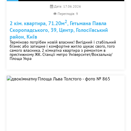
Печерська
Дата: 17.06.2026
Площа Льва Толстого
Переглядів: 9
Позняки
2
2 кім. квартира, 71.20м
, Гетьмана Павла
Політехнічний інститут
Скоропадського, 39, Центр, Голосіївський
Святошин
район, Київ
Сирець
Терміново потрібен новій власник! Вигідний і стабільний
Славутич
бізнес або затишне і комфортне житло шукає свого, того
самого власника. 2 кімнатна квартира з ремонтом в
Теремки
престижному ЖК. Станції метро Університет/Вокзальна/
Площа Укра
Університет
Харківська
Червоний Хутір
Чернігівська
Шулявська