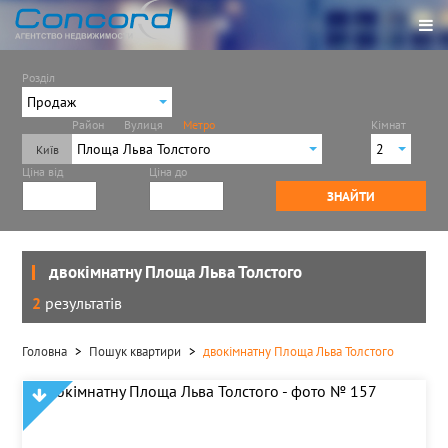
Розділ
Продаж
Район
Вулиця
Метро
Кімнат
Продаж
Площа Льва Толстого
2
Ціна від
Ціна до
Іподром
1
ЗНАЙТИ
Академмістечко
2
Арсенальна
3
Берестейська
4
Бориспільська
двокімнатну Площа Льва Толстого
Васильківська
2
результатів
Вирлиця
Виставковий центр
Головна
Пошук квартири
двокімнатну Площа Льва Толстого
Вокзальна
Героїв Дніпра
Голосіївська
Дарниця