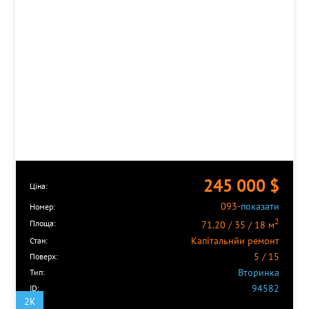
Деміївська
Дніпро
Дорогожичі
Дружби Народів
Житомирська
Золоті Ворота
Кловська
Лівобережна
Лісна
Либідська
Лук'янівська
Мінська
245 000
$
Ціна:
Майдан Незалежності
093-
показати
Номер:
Нивки
2
Площа:
71.20 / 35 / 18 м
Оболонь
Капітальнйи ремонт
Олімпійська
Стан:
5 / 15
Осокорки
Поверх:
Вторинка
Палац Спорту
Тип:
94582
Палац Україна
ID:
2K
Петрівка