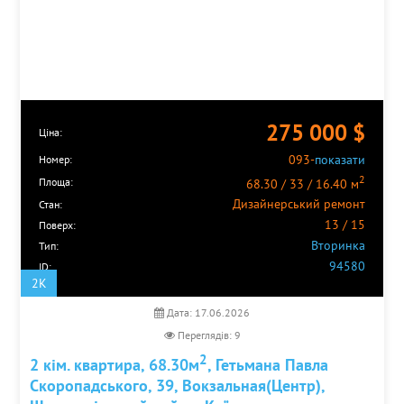
275 000
$
Ціна:
093-
показати
Номер:
2
Площа:
68.30 / 33 / 16.40 м
Дизайнерський ремонт
Стан:
13 / 15
Поверх:
Вторинка
Тип:
94580
ID:
2K
Дата: 17.06.2026
Переглядів: 9
2
2 кім. квартира, 68.30м
, Гетьмана Павла
Скоропадського, 39, Вокзальная(Центр),