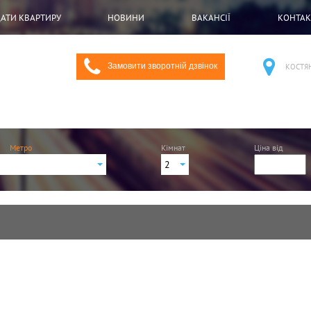
АТИ КВАРТИРУ
НОВИНИ
ВАКАНСІЇ
КОНТАК
Замовити зворотній дзвінок
КОСТЯНТ
Метро
Кімнат
Ціна від
2
1
ечко
2
3
ка
4
ька
ка
й центр