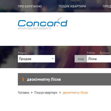
ПРО КОМПАНІЮ
ПОШУК КВАРТИРИ
ПРОД
АГЕНТСТВО НЕРУХОМОСТІ
Розділ
Район
Вулиця
Продаж
Лісна
Продаж
Іподром
Академміст
Арсенальна
двокімнатну Лісна
Берестейсь
Бориспільс
Головна
Пошук квартири
двокімнатну Лісна
Васильківсь
Вирлиця
Виставкови