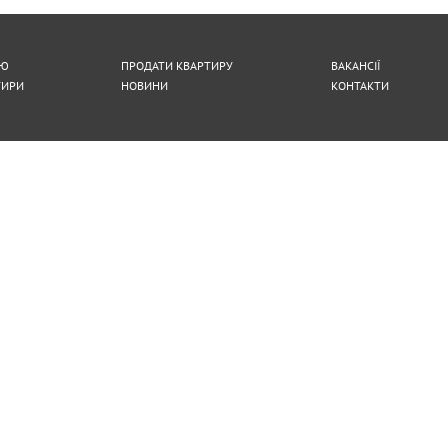
ра
ІЮ
ПРОДАТИ КВАРТИРУ
ВАКАНСІЇ
ТИРИ
НОВИНИ
КОНТАКТИ
одів
ка
НАДІСЛАТИ
ота
а
а
алежності
а