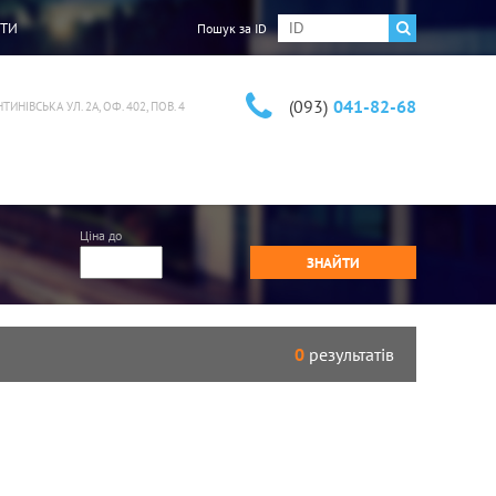
ТИ
Пошук за ID
(093)
041-82-68
ИНІВСЬКА УЛ. 2А, ОФ. 402, ПОВ. 4
Ціна до
ЗНАЙТИ
0
результатів