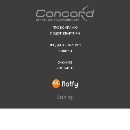
Деміївська
Дніпро
Дорогожичі
Дружби Народів
ПРО КОМПАНІЮ
Житомирська
ПОШУК КВАРТИРИ
Золоті Ворота
НАДІСЛАТИ
Кловська
ПРОДАТИ КВАРТИРУ
Лівобережна
НОВИНИ
Лісна
Либідська
ВАКАНСІЇ
Лук'янівська
КОНТАКТИ
Мінська
Майдан Незалежності
Нивки
Оболонь
Sterling
Олімпійська
Осокорки
Палац Спорту
Палац Україна
Петрівка