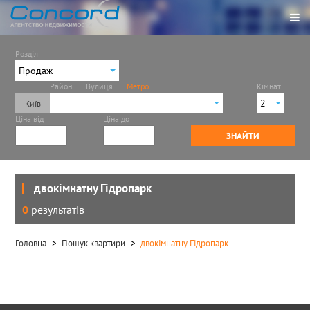
Розділ
Продаж
Район
Вулиця
Метро
Кімнат
Продаж
2
Ціна від
Ціна до
Іподром
1
ЗНАЙТИ
Академмістечко
2
Арсенальна
3
Берестейська
4
Бориспільська
двокімнатну Гідропарк
Васильківська
0
результатів
Вирлиця
Виставковий центр
Головна
Пошук квартири
двокімнатну Гідропарк
Вокзальна
Героїв Дніпра
Голосіївська
Дарниця