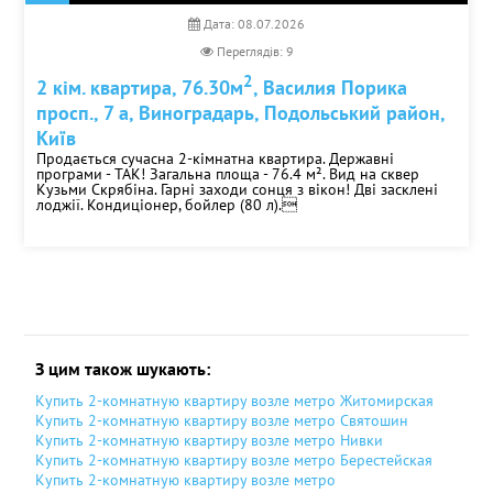
Печерська
Дата: 08.07.2026
Площа Льва Толстого
Переглядів: 9
Позняки
2
2 кім. квартира, 76.30м
, Василия Порика
Політехнічний інститут
просп., 7 а, Виноградарь, Подольський район,
Святошин
Київ
Сирець
Продається сучасна 2-кімнатна квартира. Державні
Славутич
програми - ТАК! Загальна площа - 76.4 м². Вид на сквер
Кузьми Скрябіна. Гарні заходи сонця з вікон! Дві засклені
Теремки
лоджії. Кондиціонер, бойлер (80 л).
Університет
Харківська
Червоний Хутір
Чернігівська
Шулявська
З цим також шукають:
Купить 2-комнатную квартиру возле метро Житомирская
Купить 2-комнатную квартиру возле метро Святошин
Купить 2-комнатную квартиру возле метро Нивки
Купить 2-комнатную квартиру возле метро Берестейская
Купить 2-комнатную квартиру возле метро