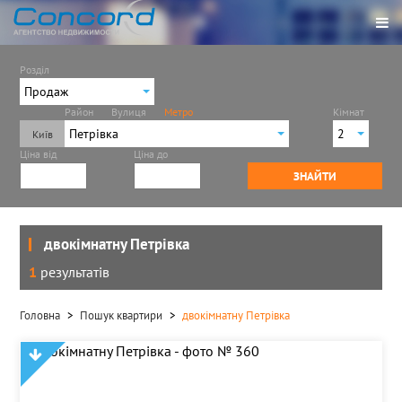
Розділ
Продаж
Район
Вулиця
Метро
Кімнат
Продаж
Петрівка
2
Ціна від
Ціна до
Іподром
1
ЗНАЙТИ
Академмістечко
2
Арсенальна
3
Берестейська
4
Бориспільська
двокімнатну Петрівка
Васильківська
1
результатів
Вирлиця
Виставковий центр
Головна
Пошук квартири
двокімнатну Петрівка
Вокзальна
Героїв Дніпра
Голосіївська
Дарниця