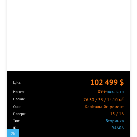
Деміївська
Дніпро
Дорогожичі
Дружби Народів
Житомирська
Золоті Ворота
Кловська
Лівобережна
Лісна
Либідська
Лук'янівська
Мінська
102 499
$
Ціна:
Майдан Незалежності
093-
показати
Номер:
Нивки
2
Площа:
76.30 / 33 / 14.10 м
Оболонь
Капітальнйи ремонт
Олімпійська
Стан:
15 / 16
Осокорки
Поверх:
Вторинка
Палац Спорту
Тип:
94606
Палац Україна
ID:
2K
Петрівка