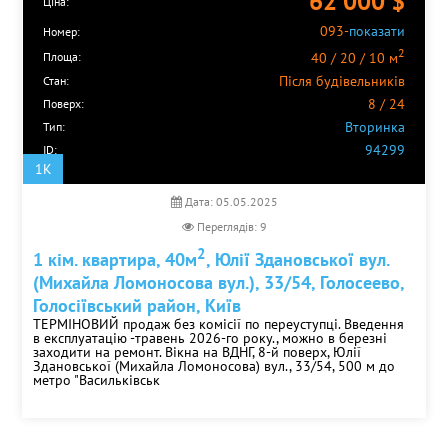
62 000
$
Ціна:
093-
показати
Номер:
2
Площа:
40 / 20 / 10 м
Після будівельників
Стан:
8 / 24
Поверх:
Вторинка
Тип:
94299
ID:
1K
Дата: 05.05.2025
Переглядів: 9
2
1 кім. квартира, 40м
, Юлії Здановської вул.
(Михайла Ломоносова вул.), 33/54, Голосеево,
Голосіївський район, Київ
ТЕРМІНОВИЙ продаж без комісії по переуступці. Введення
в експлуатацію -травень 2026-го року., можно в березні
заходити на ремонт. Вікна на ВДНГ, 8-й поверх, Юлії
Здановської (Михайла Ломоносова) вул., 33/54, 500 м до
метро "Васильківськ