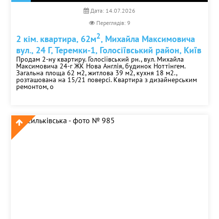
Печерська
Дата: 14.07.2026
Площа Льва Толстого
Переглядів: 9
Позняки
2
2 кім. квартира, 62м
, Михайла Максимовича
Політехнічний інститут
вул., 24 Г, Теремки-1, Голосіївський район, Київ
Святошин
Продам 2-ну квартиру. Голосіївський рн., вул. Михайла
Сирець
Максимовича 24-г ЖК Нова Англія, будинок Ноттінгем.
Загальна площа 62 м2, житлова 39 м2, кухня 18 м2.,
Славутич
розташована на 15/21 поверсі. Квартира з дизайнерським
ремонтом, о
Теремки
Університет
Харківська
Червоний Хутір
Чернігівська
Шулявська