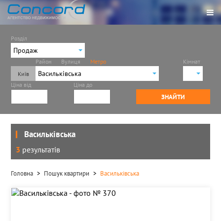
Розділ
Продаж
Район
Вулиця
Метро
Кімнат
Продаж
Васильківська
Ціна від
Ціна до
Іподром
1
ЗНАЙТИ
Академмістечко
2
Арсенальна
3
Берестейська
4
Бориспільська
Васильківська
Васильківська
3
результатів
Вирлиця
Виставковий центр
Головна
Пошук квартири
Васильківська
Вокзальна
Героїв Дніпра
Голосіївська
Дарниця