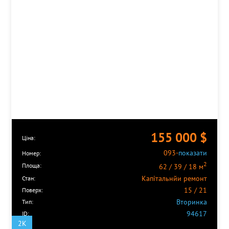
Деміївська
Дніпро
Дорогожичі
Дружби Народів
Житомирська
Золоті Ворота
Кловська
Лівобережна
Лісна
Либідська
Лук'янівська
Мінська
155 000
$
Ціна:
Майдан Незалежності
093-
показати
Номер:
Нивки
2
Площа:
62 / 39 / 18 м
Оболонь
Капітальнйи ремонт
Олімпійська
Стан:
15 / 21
Осокорки
Поверх:
Вторинка
Палац Спорту
Тип:
94617
Палац Україна
ID:
2K
Петрівка