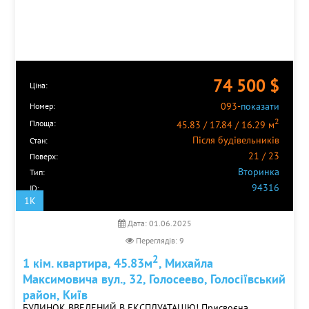
74 500
$
Ціна:
093-
показати
Номер:
2
Площа:
45.83 / 17.84 / 16.29 м
Після будівельників
Стан:
21 / 23
Поверх:
Вторинка
Тип:
94316
ID:
1K
Дата: 01.06.2025
Переглядів: 9
2
1 кім. квартира, 45.83м
, Михайла
Максимовича вул., 32, Голосеево, Голосіївський
район, Київ
БУДИНОК ВВЕДЕНИЙ В ЕКСПЛУАТАЦІЮ! Присвоєна